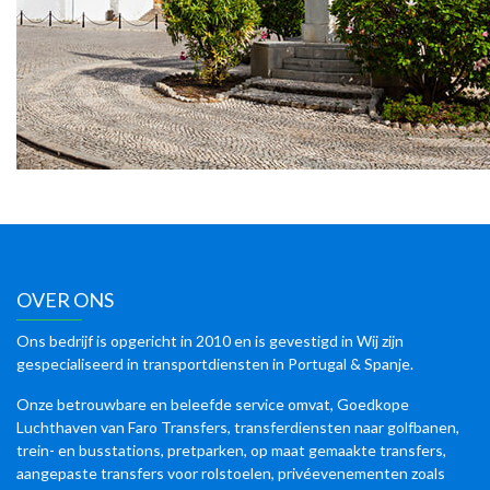
OVER ONS
Ons bedrijf is opgericht in 2010 en is gevestigd in Wij zijn
gespecialiseerd in transportdiensten in Portugal & Spanje.
Onze betrouwbare en beleefde service omvat, Goedkope
Luchthaven van Faro Transfers, transferdiensten naar golfbanen,
trein- en busstations, pretparken, op maat gemaakte transfers,
aangepaste transfers voor rolstoelen, privéevenementen zoals