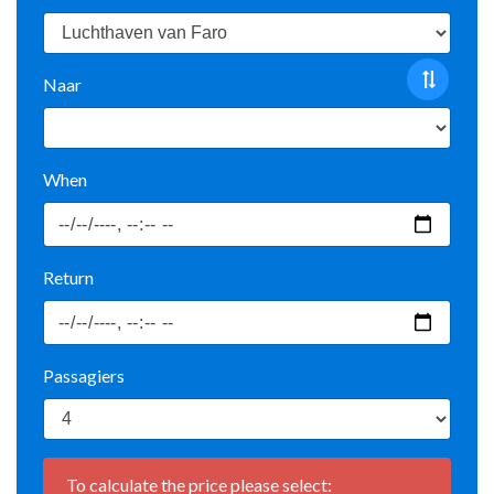
Naar
When
Return
Passagiers
To calculate the price please select: