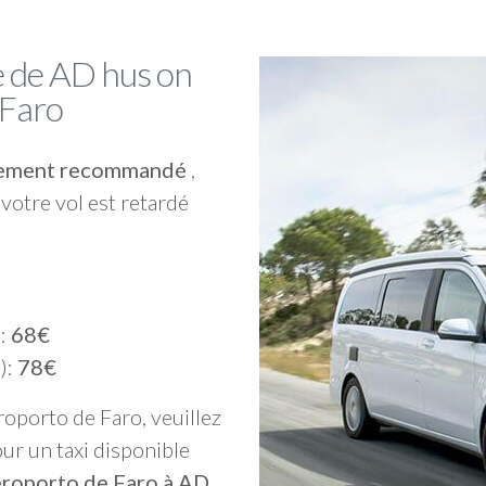
 de AD hus on
 Faro
ortement recommandé
,
votre vol est retardé
):
68€
):
78€
roporto de Faro, veuillez
ur un taxi disponible
eroporto de Faro à AD