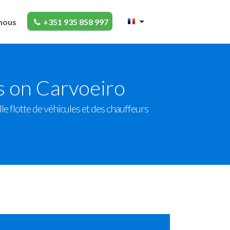
nous
+351 935 858 997
s on Carvoeiro
le flotte de véhicules et des chauffeurs